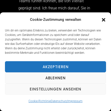
Teams führen können, die von Vielfalt
geprägt sind. Ich freue mich darauf, Sie in
der Fortbildung zu begleiten und
Cookie-Zustimmung verwalten
gemeinsam mit Ihnen zukunftsfähige
Wege für die Pflege zu gestalten.​
Um dir ein optimales Erlebnis zu bieten, verwenden wir Technologien wie
Cookies, um Geräteinformationen zu speichern und/oder darauf
zuzugreifen. Wenn du diesen Technologien zustimmst, können wir Daten
Sie sind die
wie das Surfverhalten oder eindeutige IDs auf dieser Website verarbeiten.
Wenn du deine Zustimmung nicht erteilst oder zurückziehst, können
Führungskraft, auf die
bestimmte Merkmale und Funktionen beeinträchtigt werden.
Ihr Team wartet – nicht
die, die alles perfekt
AKZEPTIEREN
macht, sondern die, die
ABLEHNEN
dranbleibt.
EINSTELLUNGEN ANSEHEN
REFERENZEN
Cookie-Richtlinie
Datenschutz
Impressum