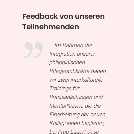
Feedback von unseren
Teilnehmenden
e
… Im Rahmen der
ar, dass
Integration unserer
 sehr
philippinischen
Pflegefachkräfte haben
en bei
wir zwei interkulturelle
benennen
Trainings für
eide
Praxisanleitungen und
t kennt.
Mentor*innen, die die
ziellen
Einarbeitung der neuen
n sehr
Kolleg*innen begleiten,
eren
bei Frau Lugert-Jose