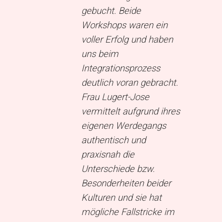
ine
gebucht. Beide
m sich
Workshops waren ein
voller Erfolg und haben
inlassen
uns beim
ttelt
Integrationsprozess
deutlich voran gebracht.
und
Frau Lugert-Jose
vermittelt aufgrund ihres
ist –
eigenen Werdegangs
 der
authentisch und
praxisnah die
 wie
Unterschiede bzw.
htweise,
Besonderheiten beider
zogen
Kulturen und sie hat
mögliche Fallstricke im