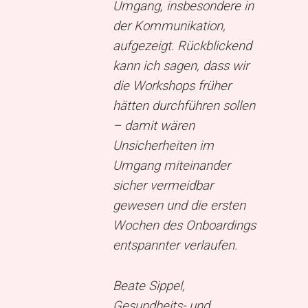
Umgang, insbesondere in
der Kommunikation,
inò,
aufgezeigt. Rückblickend
 (BA),
kann ich sagen, dass wir
ng,
die Workshops früher
l GmbH
hätten durchführen sollen
– damit wären
Unsicherheiten im
Umgang miteinander
sicher vermeidbar
gewesen und die ersten
Wochen des Onboardings
entspannter verlaufen.
Beate Sippel,
Gesundheits- und