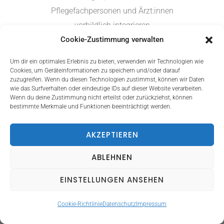
Pflegefachpersonen und Ärzt:innen
vorbildlich integrieren
Cookie-Zustimmung verwalten
Um dir ein optimales Erlebnis zu bieten, verwenden wir Technologien wie
Cookies, um Geräteinformationen zu speichern und/oder darauf
zuzugreifen. Wenn du diesen Technologien zustimmst, können wir Daten
wie das Surfverhalten oder eindeutige IDs auf dieser Website verarbeiten.
Wenn du deine Zustimmung nicht erteilst oder zurückziehst, können
KONTAKT
bestimmte Merkmale und Funktionen beeinträchtigt werden.
Kontaktieren Sie mich
AKZEPTIEREN
gern für ein
unverbindliches
ABLEHNEN
Informationsgespräch.
EINSTELLUNGEN ANSEHEN
Cookie-Richtlinie
Datenschutz
Impressum
JETZT TERMIN VEREINBAREN