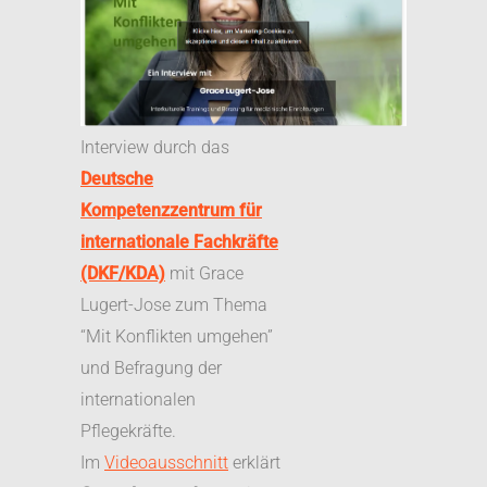
Interview durch das
Deutsche
Kompetenzzentrum für
internationale Fachkräfte
(DKF/KDA)
mit Grace
Lugert-Jose zum Thema
“Mit Konflikten umgehen”
und Befragung der
internationalen
Pflegekräfte.
Im
Videoausschnitt
erklärt