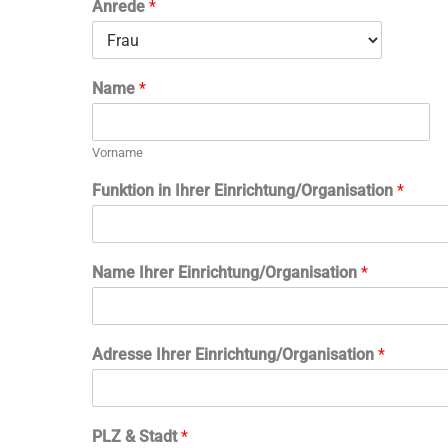
Anrede
*
n
f
r
e
Name
*
i
W
E
B
Vorname
I
Funktion in Ihrer Einrichtung/Organisation
*
N
A
R
:
Name Ihrer Einrichtung/Organisation
*
i
c
h
Adresse Ihrer Einrichtung/Organisation
*
PLZ & Stadt
*