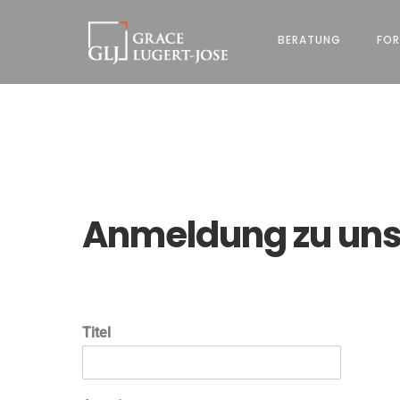
BERATUNG
FOR
Anmeldung zu un
k
Titel
o
s
t
e