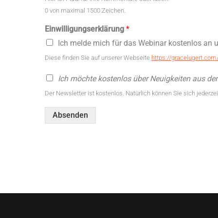
0 von maximal 1500 Zeichen.
Einwilligungserklärung
*
Ich melde mich für das Webinar kostenlos an
Diese finden Sie auf unserer Webseite
https://gracelugert.com
Ich möchte kostenlos über Neuigkeiten aus d
Der Newsletter ist kostenlos. Natürlich können Sie sich jederz
Absenden